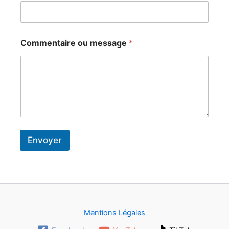
o
e
*
m
t
*
e
t
Commentaire ou message
*
Envoyer
Mentions Légales